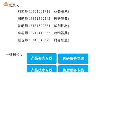
：
联系人
刘老师 13661381711（业务联系）
周老师 13661392243（科研服务）
耿老师 13661392264（试剂耗材）
李老师 13716413637（动物器具）
）
赵老师 13810846327（财务总监
一键拨号：
产品咨询专线
科研服务专线
产品技术专线
售后服务专线
邮寄地址
公司地点：
北京市海淀区天秀路10号中国农大国际
创业园3号楼2层2002
联系电话：010-62969989
邮 箱：info@bjlat.com
联
系人
:
刘懿雯 13693101716（商务）