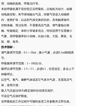
理、动物的急救、呼吸治疗等。
本款呼吸机属于容控型正压呼吸机，以电机为动力，由驱
动电路控制，有节律地输出气流，经吸气管进入动物肺
内，使肺扩张，以达到气体交换的目的。具有触屏操作、
控制准确、简洁实用、不需要高压气源、潮气量输出精
确、性能稳定、体积小等诸多优点，特别适用于仅需微小
气量、高呼吸频率的小动物，比如小鼠、大鼠、豚鼠、仓
鼠、猫、兔等。
技术指标：
潮气量调节范围：0.1～10ml，微小气量，步进0.1ml精细调
节。
呼吸频率调节范围：1～180次/分。
吸呼比调节范围：1:5～5:1，步进0.1，任意设定，多达上千
种吸呼比。
以空气、氧气、麻醉气体或其它气体为气源，无需高压气
体，使用方便。
吸入气压超过6KPa限定值时自动泄压保护。
可设定气压保护限值。
在呼吸机的工作过程中可随时改变工作参数并立即生效。