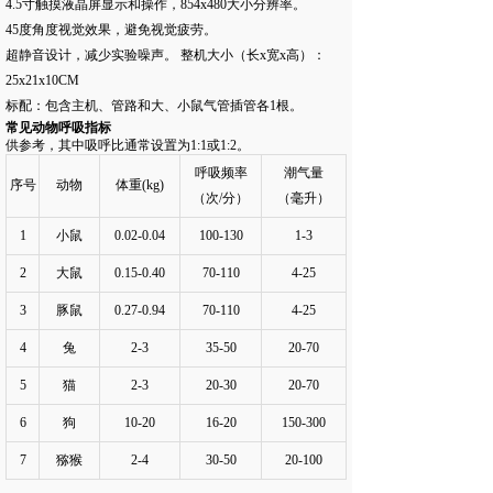
4.5寸触摸液晶屏显示和操作，854x480大小分辨率。
45度角度视觉效果，避免视觉疲劳。
超静音设计，减少实验噪声。 整机大小（长x宽x高）：
25x21x10CM
标配：包含主机、管路和大、小鼠气管插管各1根。
常见动物呼吸指标
供参考，其中吸呼比通常设置为1:1或1:2。
呼吸频率
潮气量
序号
动物
体重
(kg)
（次
/
分）
（毫升）
1
小鼠
0.02-0.04
100-130
1-3
2
大鼠
0.15-0.40
70-110
4-25
3
豚鼠
0.27-0.94
70-110
4-25
4
兔
2-3
35-50
20-70
5
猫
2-3
20-30
20-70
6
狗
10-20
16-20
150-300
7
猕猴
2-4
30-50
20-100