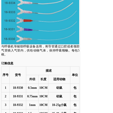
与呼吸机等辅助呼吸设备连用，将导管通过口腔或者颈部
气管插入气管内，供给动物气体，保持呼吸顺畅。每包5
根。
订购信息
描述
序号
货号
单位
外径
长度
适用动物
1
18-9330
0.5mm
10CM
幼鼠
包
2
18-9331
0.75mm
10CM
幼鼠
包
3
18-9332
1mm
10CM
10-25g
小鼠
包