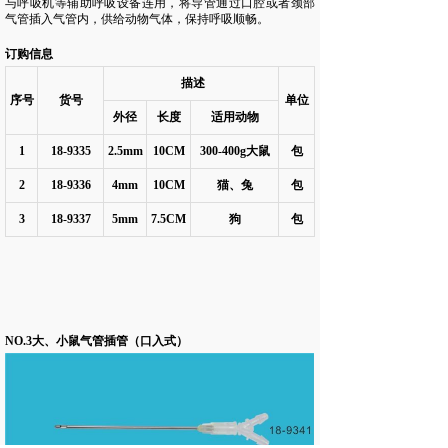
与呼吸机等辅助呼吸设备连用，将导管通过口腔或者颈部
气管插入气管内，供给动物气体，保持呼吸顺畅。
订购信息
描述
序号
货号
单位
外径
长度
适用动物
1
18-9335
2.5mm
10CM
300-400g
大鼠
包
2
18-9336
4mm
10CM
猫、兔
包
3
18-9337
5mm
7.5CM
狗
包
NO.3大、小鼠气管插管（口入式）