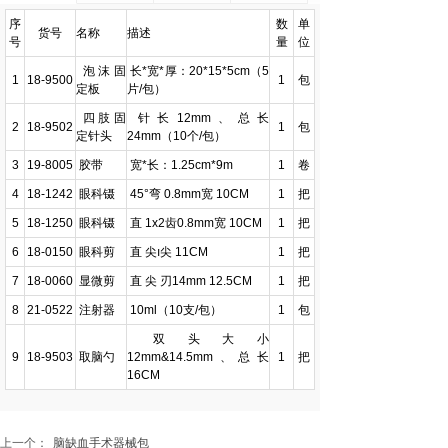
序
数
单
货号
名称
描述
号
量
位
泡沫固
长*宽*厚：20*15*5cm（5
1
18-9500
1
包
定板
片/包）
四肢固
针长12mm、总长
2
18-9502
1
包
定针头
24mm（10个/包）
3
19-8005
胶带
宽*长：1.25cm*9m
1
卷
4
18-1242
眼科镊
45°弯 0.8mm宽 10CM
1
把
5
18-1250
眼科镊
直 1x2齿0.8mm宽 10CM
1
把
6
18-0150
眼科剪
直 尖ı尖 11CM
1
把
7
18-0060
显微剪
直 尖 刃14mm 12.5CM
1
把
8
21-0522
注射器
10ml（10支/包）
1
包
双头大小
9
18-9503
取脑勺
12mm&14.5mm、总长
1
把
16CM
上一个：
脑缺血手术器械包