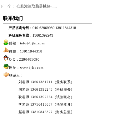
下一个：
心脏灌注取脑器械包-......
联系我们
产品咨询专线：
010-62969989,13911844318
科研服务专线：
13661392243
邮箱：info@bjlat.com
微信：13911844318
Q Q：2280481090
网址：www.bjlat.com
：
联系人
刘老师 13661381711（业务联系）
周老师 13661392243（科研服务）
耿老师 13661392264（试剂耗材）
李老师 13716413637（动物器具）
）
赵老师 13810846327（财务总监
一键拨号：
产品咨询专线
科研服务专线