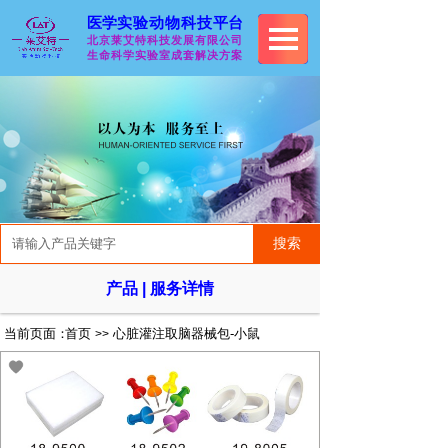
医学
实验动物科技
平台
北京莱艾特科技发展有限
公司
生命科学实验室成套解决
方案
搜索
产品 | 服务详情
当前页面：
首页
心脏灌注取脑器械包-小鼠
>>